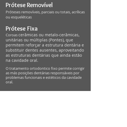
Prótese Removível
Próteses removíveis, parciais ou totais, acrílicas
ou esqueléticas
Prótese Fixa
cerâmicas ou metalo-cerâmicas,
Coroas
unitárias ou múltiplas (Pontes), que
permitem reforçar a estrutura dentária e
substituir dentes ausentes, aproveitando
as estruturas dentárias que ainda estão
na cavidade oral.
O tratamento ortodontico fixo permite corrigir
as más posições dentárias responsáveis por
problemas funcionais e estéticos da cavidade
oral.
Aparelhos estéticos
Aparelhos linguais